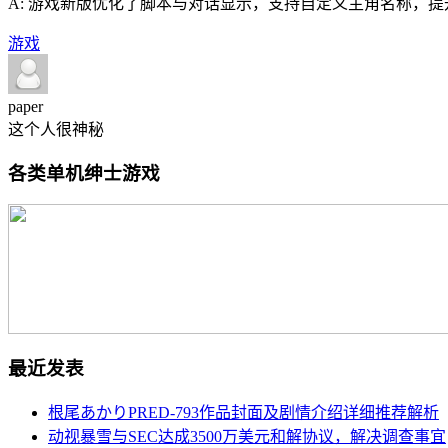
A: 游戏新版优化了脚本与对话显示，支持自定义主角名称，
游戏
paper
这个人很神秘
各类单机绅士游戏
最近发表
根尾あかりPRED-793作品封面及剧情介绍详细推荐解析
动视暴雪与SEC达成3500万美元和解协议，解决调查事宜