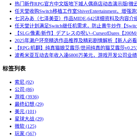
热门新作RPG官方中文版地下城人偶商店动态演示版[微云/7
任天堂收购Switch移植工作室ShiverEntertainment，
七沢みあ（七泽美亚）作品MIDE-642详细资料及内容介
任天堂计划满足Switch继任机需求，防止黄牛炒作【Swit
【SLG/像素/新作】デアレスの呪い–CurseofDares【200
2025年濑户环奈精选作品推荐及精彩剧情解析【新人必
【RPG/机翻】纯真猫娘艾露莎/世间纯真的猫艾露莎v0.25
波希米亚互动去年收入達6800万美元，游戏开发公司业
标签列表
索尼
(92)
公司
(86)
游戏
(3936)
最终幻想
(29)
美元
(101)
星球大战
(29)
微软
(125)
玩家
(567)