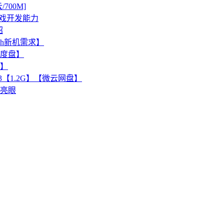
00M]
增强游戏开发能力
绍
ch新机需求】
M/度盘】
看】
3【1.2G】【微云网盘】
绩亮眼