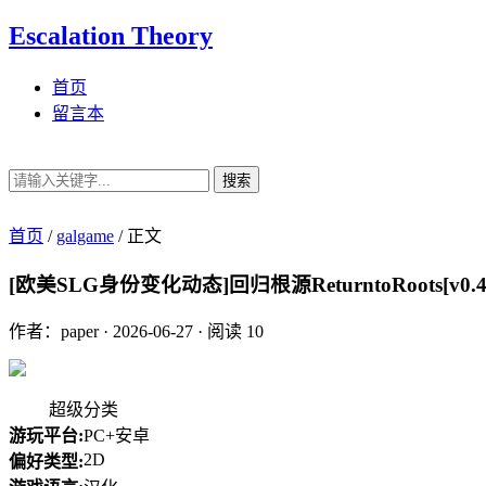
Escalation Theory
首页
留言本
搜索
首页
/
galgame
/
正文
[欧美SLG身份变化动态]回归根源ReturntoRoots[v0.4.
作者：paper
·
2026-06-27
·
阅读 10
超级分类
游玩平台:
PC+安卓
2D
偏好类型: