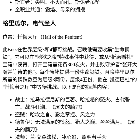
斯亡者：尖叫、不灭面孔、斯语者吊坠
全职业共通：霜焰、母亲的拥抱
格里瓜尔，电气圣人
位置：忏悔大厅（Hall of the Penitent）
此Boss在世界层级3和4都可挑战。召唤他需要收集“生命钢
铁”，它可以在“地狱之夜”特殊事件中获得，或从“折磨赠礼”
宝箱中获得。打开宝箱需花费300炭火，并击败守护者“张开大
嘴并等待的他”。每个宝箱提供一份生命钢铁。召唤格里瓜尔
所需的钢铁数量为层级3两份，层级4五份。他在“凯德巴杜”的
“忏悔者之厅”中等待挑战。以下是他的掉落内容：
战士：拉马拉德尼斯的巨著、哈拉格的怒火、古代誓
言、战斗狂潮、《屠夫的腩刀》
盗贼：哈坎之言、影之掌控、风之力
德鲁伊：无法满足的愤怒、猎人之巅、盈盈满月、《屠
夫的腩刀》
法师：兰·艾森法杖、冰心髓、照明者手套