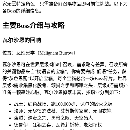
家无需特定角色，只需准备好召唤物品即可前往挑战。以下为
各Boss的详细信息。
主要Boss介绍与攻略
瓦尔沙恩的回响
位置：恶姓巢学（Malignant Burrow）
瓦尔沙恩可在世界层级3和4中召唤，需求略有差异。召唤所需
的关键物品来自“树语者的宝箱”，你需要完成“低语”任务，获
得“灰色恩赐”以开启宝箱，每个宝箱必含一块Boss碎片。世界
层级3需收集黑化股骨、颤抖之手和嘟囔之头；层级4还需额外
准备一颗恶姓心脏。瓦尔沙恩掉落丰富，按职业分列如下：
战士：红色战场、跑100,000步、戈尔的毁灭之握
法师：无尽愤怒法杖、艾苏斯传家宝、无限衣袍
盗贼：谴责之咒、黑暗之眼、天空猎人
德鲁伊：狂狼之喜、瓦希莉祈祷、老妇拐杖