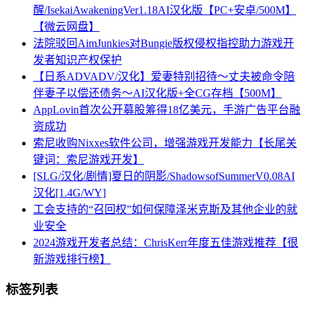
醒/IsekaiAwakeningVer1.18AI汉化版【PC+安卓/500M】
【微云网盘】
法院驳回AimJunkies对Bungie版权侵权指控助力游戏开
发者知识产权保护
【日系ADVADV/汉化】爱妻特别招待～丈夫被命令陪
伴妻子以偿还债务～AI汉化版+全CG存档【500M】
AppLovin首次公开募股筹得18亿美元，手游广告平台融
资成功
索尼收购Nixxes软件公司，增强游戏开发能力【长尾关
键词：索尼游戏开发】
[SLG/汉化/剧情]夏日的阴影/ShadowsofSummerV0.08AI
汉化[1.4G/WY]
工会支持的“召回权”如何保障泽米克斯及其他企业的就
业安全
2024游戏开发者总结：ChrisKerr年度五佳游戏推荐【很
新游戏排行榜】
标签列表