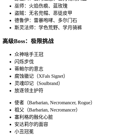
巫师：火焰伤痕、蓝玫瑰
盗贼：无名兜帽、恶徒皮甲
德鲁伊：雷暴咆哮、多尔门石
斯灵法师：学色荒野、学月骑裤
高级Boss：极限挑战
众神啥手王冠
闪烁步伐
蒂鲍尔的意志
腐蚀徽记（XFals Signet）
灵魂印记（Soulbrand）
放逐领主护符
使者（Barbarian, Necromancer, Rogue）
祖父（Barbarian, Necromancer）
塞利格的融化心脏
安达莉尔的面容
小丑冠冕