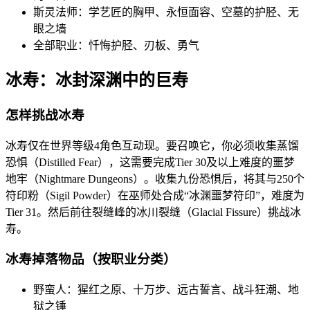
斯灵法师：学艺匠的胸甲、永恒面容、空墓的护胫、无
眼之墙
全部职业：忏悔护胫、刃板、勇气
冰寿：冰封深渊中的巨寿
怎样挑战冰寿
冰寿仅在世界等级4角色互动现。要召唤它，你必须收集蒸馏
恐惧（Distilled Fear），这需要完成Tier 30及以上难度的噩梦
地牢（Nightmare Dungeons）。收集九份恐惧后，将其与250个
符印粉（Sigil Powder）在巫师处合成“冰渊噩梦符印”，难度为
Tier 31。然后前往裂缝峰的冰川裂缝（Glacial Fissure）挑战冰
寿。
冰寿掉落物品（按职业分类）
野蛮人：猩红之原、十万步、远古誓言、战斗狂潮、地
狱之锤