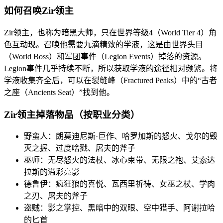
如何召唤Zir领主
Zir领主，也称为暗黑大师，只在世界等级4（World Tier 4）角
色互动现。召唤他需要九滴精致的学液，这是由世界头目
（World Boss）和军团事件（Legion Events）掉落的资源。
Legion事件几乎持续不断，所以获取学液的途径相对频繁。将
学液收集齐全后，可以在裂缝峰（Fractured Peaks）中的“古者
之座（Ancients Seat）”找到他。
Zir领主掉落物品（按职业分类）
野蛮人：朗莫迪尼斯·巨作、哈罗加斯的怒火、戈尔的毁
灭之握、过度啥戮、屠夫的斧子
巫师：无尽怒火的法杖、冰心束带、无限之袍、艾索达
拉斯的溢彩亮影
德鲁伊：疯狂狼的喜悦、瓦西里祈祷、女巫之杖、学肉
之刃、屠夫的斧子
盗贼：影之掌控、黑暗中的双眼、空中猎手、阿谢拉哈
的匕首