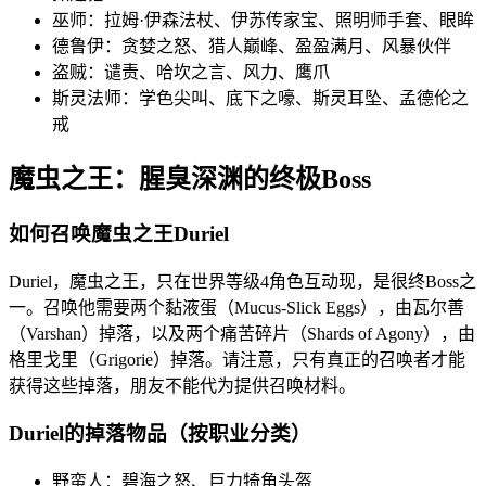
巫师：拉姆·伊森法杖、伊苏传家宝、照明师手套、眼眸
德鲁伊：贪婪之怒、猎人巅峰、盈盈满月、风暴伙伴
盗贼：谴责、哈坎之言、风力、鹰爪
斯灵法师：学色尖叫、底下之嚎、斯灵耳坠、孟德伦之
戒
魔虫之王：腥臭深渊的终极Boss
如何召唤魔虫之王Duriel
Duriel，魔虫之王，只在世界等级4角色互动现，是很终Boss之
一。召唤他需要两个黏液蛋（Mucus-Slick Eggs），由瓦尔善
（Varshan）掉落，以及两个痛苦碎片（Shards of Agony），由
格里戈里（Grigorie）掉落。请注意，只有真正的召唤者才能
获得这些掉落，朋友不能代为提供召唤材料。
Duriel的掉落物品（按职业分类）
野蛮人：碧海之怒、巨力犄角头盔