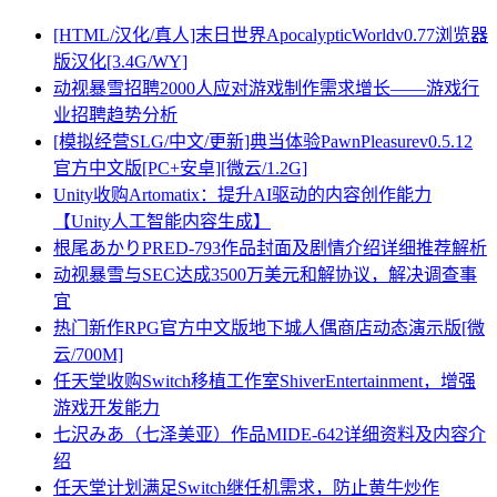
[HTML/汉化/真人]末日世界ApocalypticWorldv0.77浏览器
版汉化[3.4G/WY]
动视暴雪招聘2000人应对游戏制作需求增长——游戏行
业招聘趋势分析
[模拟经营SLG/中文/更新]典当体验PawnPleasurev0.5.12
官方中文版[PC+安卓][微云/1.2G]
Unity收购Artomatix：提升AI驱动的内容创作能力
【Unity人工智能内容生成】
根尾あかりPRED-793作品封面及剧情介绍详细推荐解析
动视暴雪与SEC达成3500万美元和解协议，解决调查事
宜
热门新作RPG官方中文版地下城人偶商店动态演示版[微
云/700M]
任天堂收购Switch移植工作室ShiverEntertainment，增强
游戏开发能力
七沢みあ（七泽美亚）作品MIDE-642详细资料及内容介
绍
任天堂计划满足Switch继任机需求，防止黄牛炒作