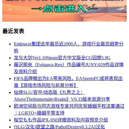
最近发表
Embracer集团去年裁员近2000人，游戏行业裁员趋势分
析
龙与大剑Ver1.10Steam官方中文版全CG回想5.9G
藤沢丽央（Fujisawa-Reo）作品编号JUNY-029作品详情
及资料介绍
FIFA品牌撤出为EA带来风险，EASportsFC或将表现出
啬【游戏市场风险与前景分析】
仙侠SLG/官中/动态版《九界之上：
AboveTheImmortalityRealm》V0.33版本资源分享
欧洲空间局与同志游戏专家共同庆祝婚姻平权法案通过
｜LGBTQ+婚姻平等支持
桜空もも作品IPX-950详细资料及内容预览介绍
[SLG/汉化]欲望之路/PathofDesirev0.3.2AI汉化