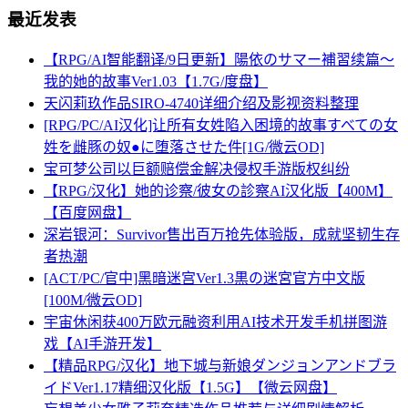
最近发表
【RPG/AI智能翻译/9日更新】陽依のサマー補習续篇～
我的她的故事Ver1.03【1.7G/度盘】
天闪莉玖作品SIRO-4740详细介绍及影视资料整理
[RPG/PC/AI汉化]让所有女姓陷入困境的故事すべての女
姓を雌豚の奴●に堕落させた件[1G/微云OD]
宝可梦公司以巨额赔偿金解决侵权手游版权纠纷
【RPG/汉化】她的诊察/彼女の診察AI汉化版【400M】
【百度网盘】
深岩银河：Survivor售出百万抢先体验版，成就坚韧生存
者热潮
[ACT/PC/官中]黑暗迷宫Ver1.3黒の迷宮官方中文版
[100M/微云OD]
宇宙休闲获400万欧元融资利用AI技术开发手机拼图游
戏【AI手游开发】
【精品RPG/汉化】地下城与新娘ダンジョンアンドブラ
イドVer1.17精细汉化版【1.5G】【微云网盘】