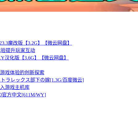
3.3魔改版【3.2G】【微云网盘】
语音体验提升玩家互动
.3.0XY汉化版【3.6G】【微云网盘】
游戏体验的创新探索
トラレックス部下の嫁[1.3G/百度微云]
游戏加入游戏主机库
.0官方中文[611M/WY]