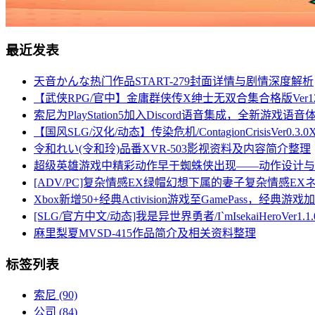
最近发表
天音かんな热门作品START-279封面详情与剧情深度解析
【武侠RPG/官中】金庸群侠传X绅士无双合集合格版Ver12
索尼为PlayStation5加入Discord语音集成，全新游戏
【国风SLG/汉化/动态】传染危机/ContagionCrisisVer0
令和れい(令和玲)品番XVR-503影视资料及内容简介整理
超级英雄游戏中精彩动作早于蜘蛛侠出现——动作设计与
[ADV/PC]复杂情感EX绿帽幻想下属的妻子复杂情感EXネ
Xbox新增50+经典Activision游戏至GamePass，经典
[SLG/官方中文/动态]我是异世界勇者/I`mIsekaiHeroVer1.1
麻里梨夏MVSD-415作品简介及相关资料整理
标签列表
索尼
(90)
公司
(84)